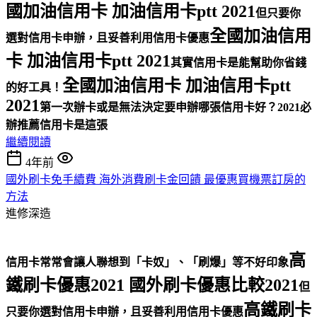
國加油信用卡 加油信用卡ptt 2021
但只要你
全國加油信用
選對信用卡申辦，且妥善利用信用卡優惠
卡 加油信用卡ptt 2021
其實信用卡是能幫助你省錢
全國加油信用卡 加油信用卡ptt
的好工具！
2021
第一次辦卡或是無法決定要申辦哪張信用卡好？
2021必
辦推薦信用卡是這張
繼續閱讀
4年前
國外刷卡免手續費 海外消費刷卡金回饋 最優惠買機票訂房的
方法
進修深造
高
信用卡常常會讓人聯想到「卡奴」、「刷爆」等不好印象
鐵刷卡優惠2021 國外刷卡優惠比較2021
但
高鐵刷卡
只要你選對信用卡申辦，且妥善利用信用卡優惠